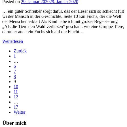
Posted on
29. Januar 2020
29. Januar 2020
by
lettersalad
… ein guter Schreiber sorgt dafür, das der Leser sich so schlecht fült
wi der Mänsch in der Geschichte. Seite 10 Ein Fuchs, der die Welt
der Menschen erklärt Als Kind habe ich mit großer Begeisterung
„Als die Tiere den Wald verließen“ geschaut, wo eine Gruppe Tiere,
darunter auch ein Fuchs sich auf die Flucht…
Weiterlesen
Zurück
1
…
6
7
8
9
10
11
12
…
17
Weiter
Über mich