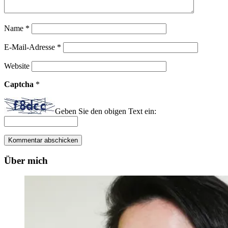
Name
*
E-Mail-Adresse
*
Website
Captcha
*
Geben Sie den obigen Text ein:
Über mich