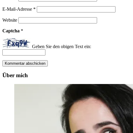
E-Mail-Adresse
*
Website
Captcha
*
Geben Sie den obigen Text ein:
Über mich