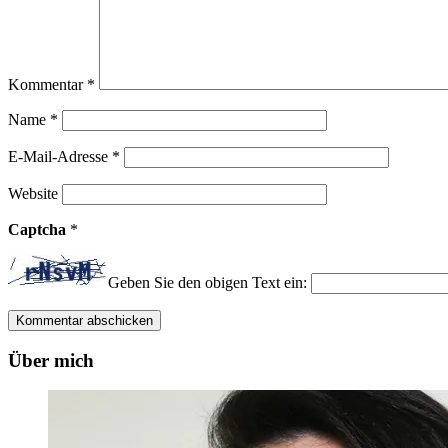
Kommentar
*
Name
*
E-Mail-Adresse
*
Website
Captcha
*
Geben Sie den obigen Text ein:
Über mich