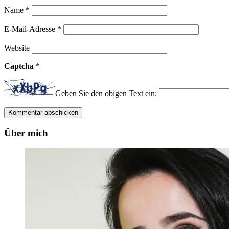
Name
*
E-Mail-Adresse
*
Website
Captcha
*
Geben Sie den obigen Text ein:
Über mich