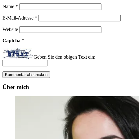
Name
*
E-Mail-Adresse
*
Website
Captcha
*
Geben Sie den obigen Text ein:
Über mich