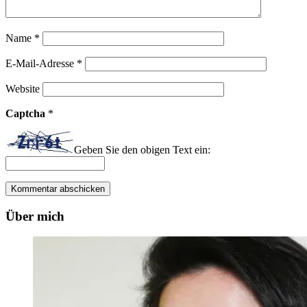
Name
*
E-Mail-Adresse
*
Website
Captcha
*
Geben Sie den obigen Text ein:
Über mich