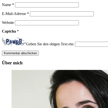
Name
*
E-Mail-Adresse
*
Website
Captcha
*
Geben Sie den obigen Text ein:
Über mich