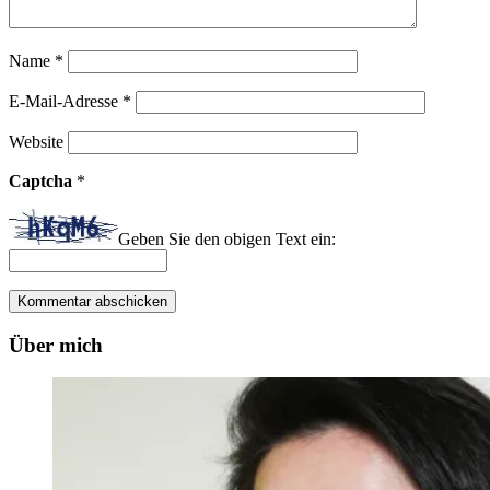
Name
*
E-Mail-Adresse
*
Website
Captcha
*
Geben Sie den obigen Text ein:
Über mich