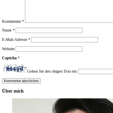
Kommentar
*
Name
*
E-Mail-Adresse
*
Website
Captcha
*
Geben Sie den obigen Text ein:
Über mich