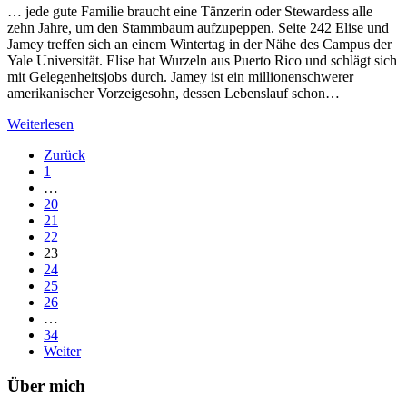
… jede gute Familie braucht eine Tänzerin oder Stewardess alle
zehn Jahre, um den Stammbaum aufzupeppen. Seite 242 Elise und
Jamey treffen sich an einem Wintertag in der Nähe des Campus der
Yale Universität. Elise hat Wurzeln aus Puerto Rico und schlägt sich
mit Gelegenheitsjobs durch. Jamey ist ein millionenschwerer
amerikanischer Vorzeigesohn, dessen Lebenslauf schon…
Weiterlesen
Zurück
1
…
20
21
22
23
24
25
26
…
34
Weiter
Über mich