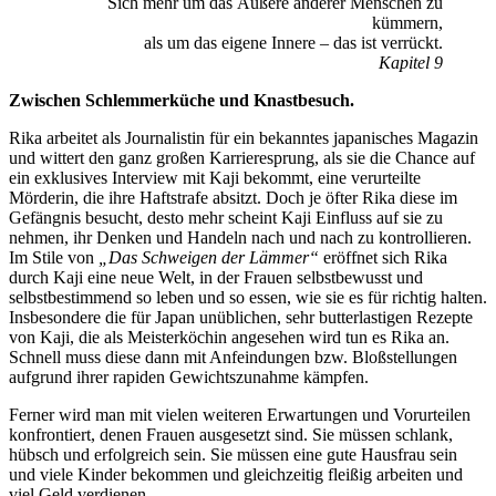
Sich mehr um das Äußere anderer Menschen zu
kümmern,
als um das eigene Innere – das ist verrückt.
Kapitel 9
Zwischen Schlemmerküche und Knastbesuch.
Rika arbeitet als Journalistin für ein bekanntes japanisches Magazin
und wittert den ganz großen Karrieresprung, als sie die Chance auf
ein exklusives Interview mit Kaji bekommt, eine verurteilte
Mörderin, die ihre Haftstrafe absitzt. Doch je öfter Rika diese im
Gefängnis besucht, desto mehr scheint Kaji Einfluss auf sie zu
nehmen, ihr Denken und Handeln nach und nach zu kontrollieren.
Im Stile von
„Das Schweigen der Lämmer“
eröffnet sich Rika
durch Kaji eine neue Welt, in der Frauen selbstbewusst und
selbstbestimmend so leben und so essen, wie sie es für richtig halten.
Insbesondere die für Japan unüblichen, sehr butterlastigen Rezepte
von Kaji, die als Meisterköchin angesehen wird tun es Rika an.
Schnell muss diese dann mit Anfeindungen bzw. Bloßstellungen
aufgrund ihrer rapiden Gewichtszunahme kämpfen.
Ferner wird man mit vielen weiteren Erwartungen und Vorurteilen
konfrontiert, denen Frauen ausgesetzt sind. Sie müssen schlank,
hübsch und erfolgreich sein. Sie müssen eine gute Hausfrau sein
und viele Kinder bekommen und gleichzeitig fleißig arbeiten und
viel Geld verdienen.