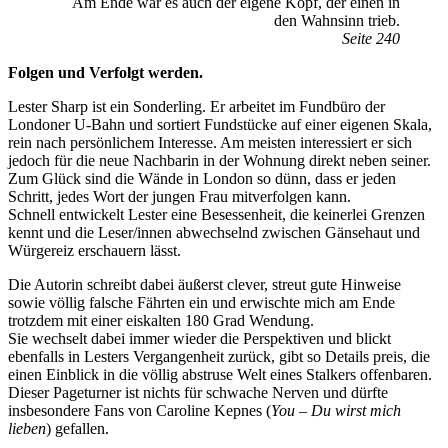
Am Ende war es auch der eigene Kopf, der einen in
den Wahnsinn trieb.
Seite 240
Folgen und Verfolgt werden.
Lester Sharp ist ein Sonderling. Er arbeitet im Fundbüro der
Londoner U-Bahn und sortiert Fundstücke auf einer eigenen Skala,
rein nach persönlichem Interesse. Am meisten interessiert er sich
jedoch für die neue Nachbarin in der Wohnung direkt neben seiner.
Zum Glück sind die Wände in London so dünn, dass er jeden
Schritt, jedes Wort der jungen Frau mitverfolgen kann.
Schnell entwickelt Lester eine Besessenheit, die keinerlei Grenzen
kennt und die Leser/innen abwechselnd zwischen Gänsehaut und
Würgereiz erschauern lässt.
Die Autorin schreibt dabei äußerst clever, streut gute Hinweise
sowie völlig falsche Fährten ein und erwischte mich am Ende
trotzdem mit einer eiskalten 180 Grad Wendung.
Sie wechselt dabei immer wieder die Perspektiven und blickt
ebenfalls in Lesters Vergangenheit zurück, gibt so Details preis, die
einen Einblick in die völlig abstruse Welt eines Stalkers offenbaren.
Dieser Pageturner ist nichts für schwache Nerven und dürfte
insbesondere Fans von Caroline Kepnes (
You – Du wirst mich
lieben
) gefallen.