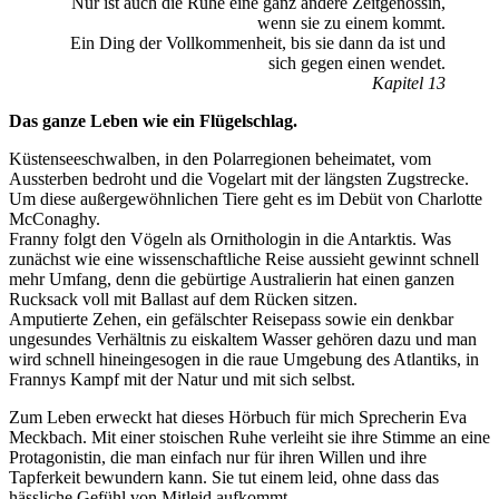
Nur ist auch die Ruhe eine ganz andere Zeitgenossin,
wenn sie zu einem kommt.
Ein Ding der Vollkommenheit, bis sie dann da ist und
sich gegen einen wendet.
Kapitel 13
Das ganze Leben wie ein Flügelschlag.
Küstenseeschwalben, in den Polarregionen beheimatet, vom
Aussterben bedroht und die Vogelart mit der längsten Zugstrecke.
Um diese außergewöhnlichen Tiere geht es im Debüt von Charlotte
McConaghy.
Franny folgt den Vögeln als Ornithologin in die Antarktis. Was
zunächst wie eine wissenschaftliche Reise aussieht gewinnt schnell
mehr Umfang, denn die gebürtige Australierin hat einen ganzen
Rucksack voll mit Ballast auf dem Rücken sitzen.
Amputierte Zehen, ein gefälschter Reisepass sowie ein denkbar
ungesundes Verhältnis zu eiskaltem Wasser gehören dazu und man
wird schnell hineingesogen in die raue Umgebung des Atlantiks, in
Frannys Kampf mit der Natur und mit sich selbst.
Zum Leben erweckt hat dieses Hörbuch für mich Sprecherin Eva
Meckbach. Mit einer stoischen Ruhe verleiht sie ihre Stimme an eine
Protagonistin, die man einfach nur für ihren Willen und ihre
Tapferkeit bewundern kann. Sie tut einem leid, ohne dass das
hässliche Gefühl von Mitleid aufkommt.