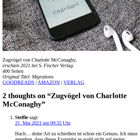
Zugvögel von Charlotte McConaghy,
erschien 2021 bei
S. Fischer Verlag
.
400 Seiten
Original Titel:
Migrations
GOODREADS
|
AMAZON
|
VERLAG
2 thoughts on “
Zugvögel von Charlotte
McConaghy
”
Steffie
sagt:
21. Mai 2021 um 09:32 Uhr
Hach… deine Art zu schreiben ist schon ein Genuss. Ich muss
gestehen, dass dieses Exemplar es wohl nicht auf meine