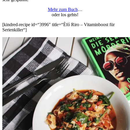
Mehr zum Buch
…
oder los gehts!
[kindred-recipe id=“3996″ title=“Èfó Riro – Vitaminboost für
Serienkiller“]