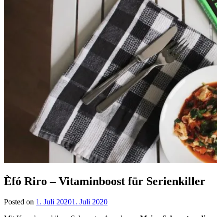
Èfó Riro – Vitaminboost für Serienkiller
Posted on
1. Juli 2020
1. Juli 2020
by
lettersalad