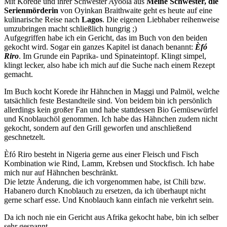
Mit Korede und ihrer Schwester Ayoola aus
Meine Schwester, die
Serienmörderin
von Oyinkan Braithwaite geht es heute auf eine
kulinarische Reise nach
Lagos
. Die eigenen Liebhaber reihenweise
umzubringen macht schließlich hungrig ;)
Aufgegriffen habe ich ein Gericht, das im Buch von den beiden
gekocht wird. Sogar ein ganzes Kapitel ist danach benannt:
Èfó
Riro
. Im Grunde ein Paprika- und Spinateintopf. Klingt simpel,
klingt lecker, also habe ich mich auf die Suche nach einem Rezept
gemacht.
Im Buch kocht Korede ihr Hähnchen in Maggi und Palmöl, welche
tatsächlich feste Bestandteile sind. Von beidem bin ich persönlich
allerdings kein großer Fan und habe stattdessen Bio Gemüsewürfel
und Knoblauchöl genommen. Ich habe das Hähnchen zudem nicht
gekocht, sondern auf den Grill geworfen und anschließend
geschnetzelt.
Èfó Riro besteht in Nigeria gerne aus einer Fleisch und Fisch
Kombination wie Rind, Lamm, Krebsen und Stockfisch. Ich habe
mich nur auf Hähnchen beschränkt.
Die letzte Änderung, die ich vorgenommen habe, ist Chili bzw.
Habanero durch Knoblauch zu ersetzen, da ich überhaupt nicht
gerne scharf esse. Und Knoblauch kann einfach nie verkehrt sein.
Da ich noch nie ein Gericht aus Afrika gekocht habe, bin ich selber
sehr gespannt.