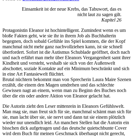
lettersalad
Einsamkeit ist der neue Krebs, das Tabuwort, das es
nicht laut zu sagen gilt.
Kapitel 26
Protagonistin Eleanor ist hochintelligent. Zumindest wenn es um
bloße Fakten geht, wie sie ihr in ihrem Job als Buchhalterin
begegnen, doch sobald Gefühle ins Spiel kommen, die der Kopf
manchmal nicht mehr ganz nachvollziehen kann, ist sie schnell
überfordert. Sofort ist die Autismus Schublade geöffnet, doch nach
und nach erfährt man mehr über Eleanors Vergangenheit samt ihrer
Kindheit und versteht, weshalb sie sich von der Außenwelt
abschottet, soziale Kontakte auf ein Minimum beschränkt und sich
in eine Art Fantasiewelt flüchtet.
Brutal nüchtern bekommt man von Sprecherin Laura Maire Szenen
erzählt, die einem den Magen umdrehen und das schlechte
Gewissen nagt an einem, wenn man zu Beginn des Buches noch
über die ein oder andere Aktion von Eleanor gelacht hat.
Die Autorin zieht den Leser mittenrein in Eleanors Gefühlswelt.
Man mag sie, man freut sich für sie, manchmal schämt man sich für
sie, man lacht über sie, sie nervt und dann tut sie einem plötzlich
wieder nur unendlich leid. An manchen Stellen hat die Autorin ein
bisschen dick aufgetragen und das deutsche quietschbunte Cover
wird dem Buch für meinen Geschmack überhaupt nicht gerecht,